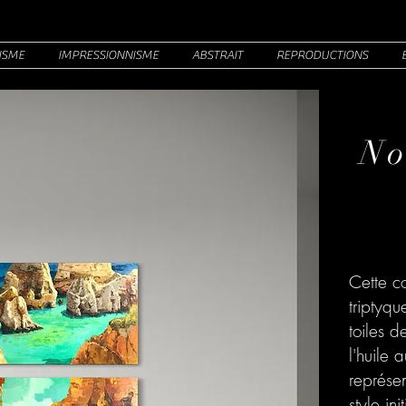
ISME
IMPRESSIONNISME
ABSTRAIT
REPRODUCTIONS
No
Cette c
triptyqu
toiles 
l'huile 
représen
style in