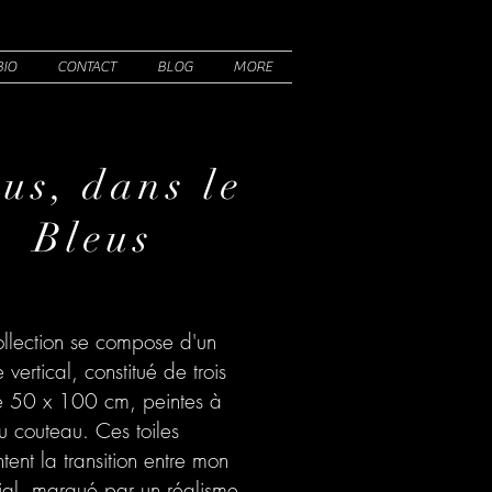
BIO
CONTACT
BLOG
MORE
us, dans le
Bleus
ollection se compose d'un
e vertical, constitué de trois
de 50 x 100 cm, peintes à
au couteau. Ces toiles
tent la transition entre mon
itial, marqué par un réalisme