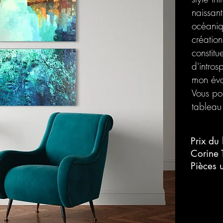
naissant
océaniq
création
constit
d'intros
mon évol
Vous po
tableau
Prix du
Corine 
Pièces 