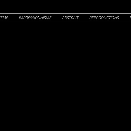
ISME
IMPRESSIONNISME
ABSTRAIT
REPRODUCTIONS
que
oductions
que des reproductions
où vous pourrez trouver cert
giclées sur toile artistique et montées sur un chas
oient le plus proche possible de mes oeuvres origi
i-dessous pour voir certaines des impressions disp
ire à votre préféré, n'hésitez pas à me contacter