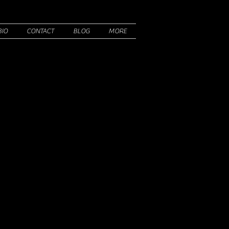
BIO
CONTACT
BLOG
MORE
ains des tirages dont je
sis en bois et imprimés
nales.
onibles.
 pour quelques