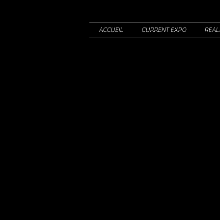
ACCUEIL
CURRENT EXPO
REAL
La Bouti
des repr
Bienvenus dans ma
bouti
dispose. Ce sont tous des 
avec soin pour qu ´elles s
Choisissez une catégorie c
Il y a probablement une pa